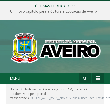
ÚLTIMAS PUBLICAÇÕES:
Um novo capítulo para a Cultura e Educação de Aveiro!
MENU
»
»
Home
Notícias
Capacitação do TCM, prefeito é
parabenizado pelo portal de
»
transparência
zc1_w736_h552__c863f188c0b490ccb8ace01af585e