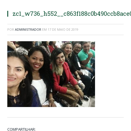
zc1_w736_h552__c863f188c0b490ccb8ace
POR
ADMINISTRADOR
EM
17 DE MAIO DE 2019
COMPARTILHAR: