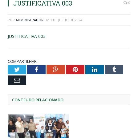
JUSTIFICATIVA 003
0
POR
ADMINISTRADOR
EM
1 DE JULHO DE 2024
JUSTIFICATIVA 003
COMPARTILHAR:
Twitter
Facebook
Google+
Pinterest
LinkedIn
Tumblr
Email
CONTEÚDO RELACIONADO