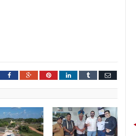
tter
Facebook
Google+
Pinterest
LinkedIn
Tumblr
Email