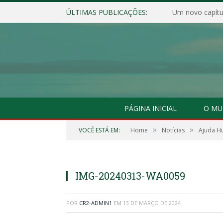
ÚLTIMAS PUBLICAÇÕES:
Um novo capítul
PÁGINA INICIAL
O MU
»
»
VOCÊ ESTÁ EM:
Home
Notícias
Ajuda Hu
IMG-20240313-WA0059
POR
CR2-ADMIN1
EM
13 DE MARÇO DE 2024