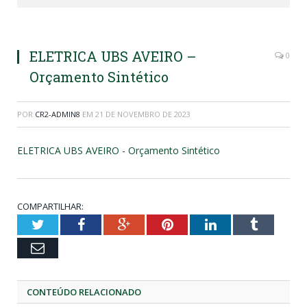
ELETRICA UBS AVEIRO –
0
Orçamento Sintético
POR
CR2-ADMIN8
EM
21 DE NOVEMBRO DE 2023
ELETRICA UBS AVEIRO - Orçamento Sintético
COMPARTILHAR:
Twitter
Facebook
Google+
Pinterest
LinkedIn
Tumblr
Email
CONTEÚDO RELACIONADO