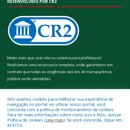
DESENVOLVIDO POR CR2
Muito mais que
criar site
ou
sistema para prefeituras
!
Realizamos uma
assessoria
completa, onde garantimos em
contrato que todas as exigências das
leis de transparência
pública
serão atendidas.
Conheça o
PNTP
e o
Radar da Transparência Pública
Nós usamos cookies para melhorar sua experiência de
navegação no portal. Ao utilizar nosso portal, você
concorda com a política de monitoramento de cookies.
Para ter mais informações sobre como isso é feito, acesse
Política de cookies (
Leia mais
). Se você concorda, clique em
Todos os direitos reservados a Prefeitura Municipal de Aveiro.
ACEITO.