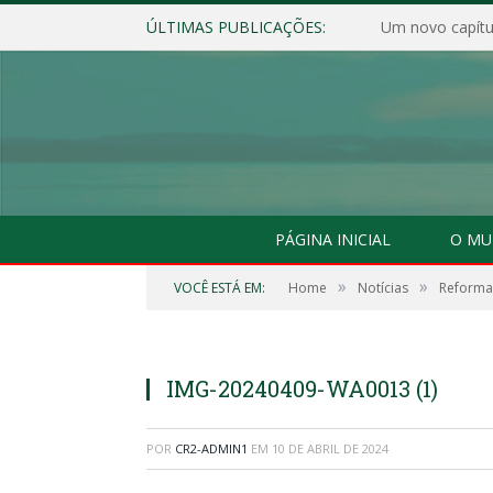
ÚLTIMAS PUBLICAÇÕES:
Um novo capítul
PÁGINA INICIAL
O MU
»
»
VOCÊ ESTÁ EM:
Home
Notícias
Reforma
IMG-20240409-WA0013 (1)
POR
CR2-ADMIN1
EM
10 DE ABRIL DE 2024