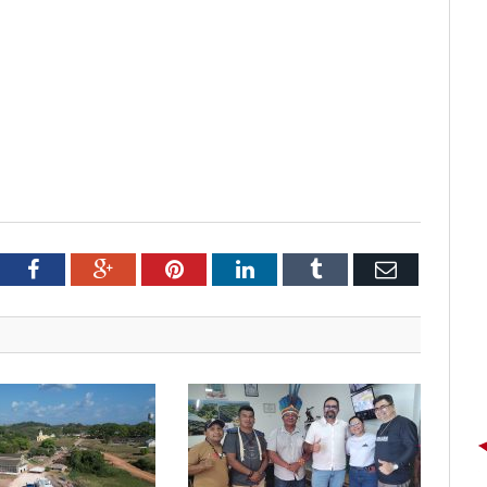
tter
Facebook
Google+
Pinterest
LinkedIn
Tumblr
Email