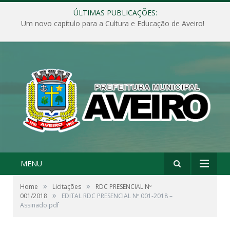
ÚLTIMAS PUBLICAÇÕES:
Um novo capítulo para a Cultura e Educação de Aveiro!
MENU
»
»
Home
Licitações
RDC PRESENCIAL Nº
»
001/2018
EDITAL RDC PRESENCIAL Nº 001-2018 –
Assinado.pdf