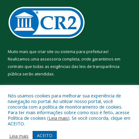
Muito mais que
criar site
ou
sistema para prefeituras
!
Realizamos uma
assessoria
completa, onde garantimos em
contrato que todas as exigências das
leis de transparência
pública
serão atendidas.
Conheça o
PNTP
e o
Radar da Transparência Pública
Nós usamos cookies para melhorar sua experiência de
navegação no portal. Ao utilizar nosso portal, você
concorda com a política de monitoramento de cookies.
Para ter mais informações sobre como isso é feito, acesse
Política de cookies (
Leia mais
). Se você concorda, clique em
Todos os direitos reservados a Prefeitura Municipal de Aveiro.
ACEITO.
Mapa do Site
Acessar Área Administrativa
ACEITO
Leia mais