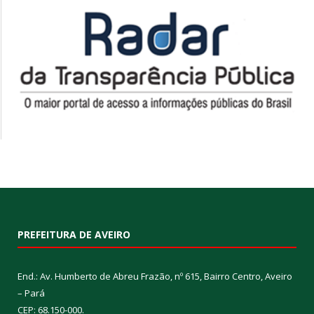
PREFEITURA DE AVEIRO
End.: Av. Humberto de Abreu Frazão, nº 615, Bairro Centro, Aveiro
– Pará
CEP: 68.150-000.