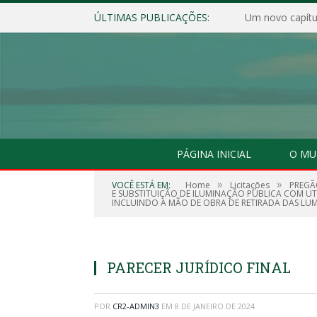
ÚLTIMAS PUBLICAÇÕES:
Um novo capítul
PÁGINA INICIAL
O MU
»
»
VOCÊ ESTÁ EM:
Home
Licitações
PREGÃ
E SUBSTITUIÇÃO DE ILUMINAÇÃO PÚBLICA COM UTI
INCLUINDO A MÃO DE OBRA DE RETIRADA DAS LUM
PARECER JURÍDICO FINAL
POR
CR2-ADMIN3
EM
8 DE JANEIRO DE 2024