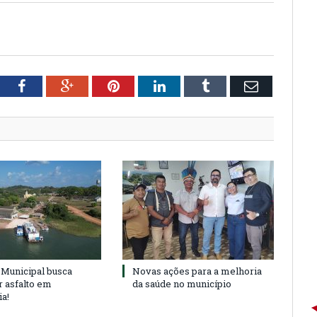
tter
Facebook
Google+
Pinterest
LinkedIn
Tumblr
Email
Municipal busca
Novas ações para a melhoria
r asfalto em
da saúde no município
ia!