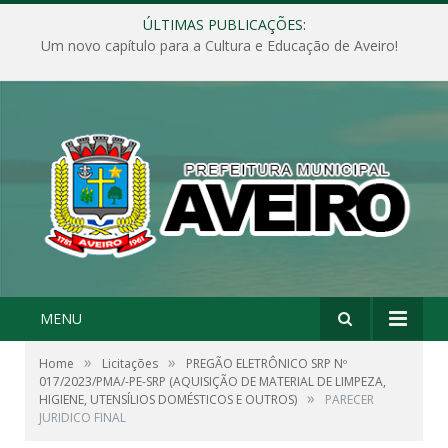
ÚLTIMAS PUBLICAÇÕES:
Um novo capítulo para a Cultura e Educação de Aveiro!
MENU
»
»
Home
Licitações
PREGÃO ELETRÔNICO SRP Nº
017/2023/PMA/-PE-SRP (AQUISIÇÃO DE MATERIAL DE LIMPEZA,
»
HIGIENE, UTENSÍLIOS DOMÉSTICOS E OUTROS)
PARECER
JURIDICO FINAL