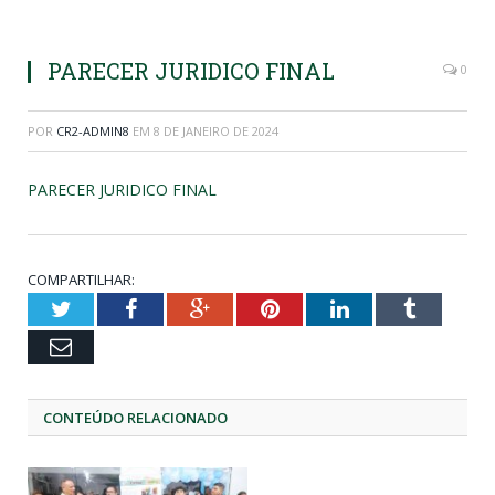
PARECER JURIDICO FINAL
0
POR
CR2-ADMIN8
EM
8 DE JANEIRO DE 2024
PARECER JURIDICO FINAL
COMPARTILHAR:
Twitter
Facebook
Google+
Pinterest
LinkedIn
Tumblr
Email
CONTEÚDO RELACIONADO