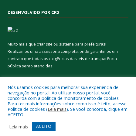
DESENVOLVIDO POR CR2
Muito mais que
criar site
ou
sistema para prefeituras
!
Realizamos uma
assessoria
completa, onde garantimos em
contrato que todas as exigências das
leis de transparência
pública
serão atendidas.
Conheça o
PNTP
e o
Radar da Transparência Pública
Nós usamos cookies para melhorar sua experiência de
navegação no portal. Ao utilizar nosso portal, você
concorda com a política de monitoramento de cookies.
Para ter mais informações sobre como isso é feito, acesse
Política de cookies (
Leia mais
). Se você concorda, clique em
Todos os direitos reservados a Prefeitura Municipal de Aveiro.
ACEITO.
Mapa do Site
Acessar Área Administrativa
ACEITO
Leia mais
Acessar Webmail