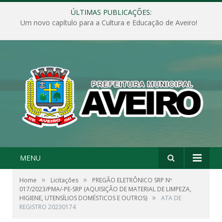
ÚLTIMAS PUBLICAÇÕES:
Um novo capítulo para a Cultura e Educação de Aveiro!
MENU
»
»
Home
Licitações
PREGÃO ELETRÔNICO SRP Nº
017/2023/PMA/-PE-SRP (AQUISIÇÃO DE MATERIAL DE LIMPEZA,
»
HIGIENE, UTENSÍLIOS DOMÉSTICOS E OUTROS)
ATA DE
REGISTRO 20230174