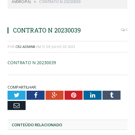
»
AVEIRO/PA)
CONTRATO N 20230039
CONTRATO N 20230039
0
POR
CR2-ADMIN8
EM
31 DE JULHO DE 2023
CONTRATO N 20230039
COMPARTILHAR:
Twitter
Facebook
Google+
Pinterest
LinkedIn
Tumblr
Email
CONTEÚDO RELACIONADO