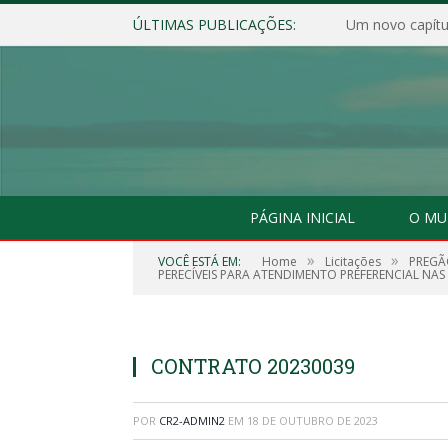
ÚLTIMAS PUBLICAÇÕES:
Um novo capítul
PÁGINA INICIAL
O MU
»
»
VOCÊ ESTÁ EM:
Home
Licitações
PREGÃO
PERECÍVEIS PARA ATENDIMENTO PREFERENCIAL NAS
CONTRATO 20230039
POR
CR2-ADMIN2
EM
18 DE OUTUBRO DE 2023