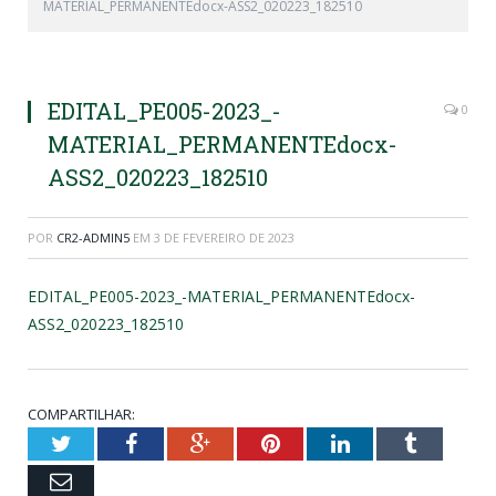
MATERIAL_PERMANENTEdocx-ASS2_020223_182510
EDITAL_PE005-2023_-
0
MATERIAL_PERMANENTEdocx-
ASS2_020223_182510
POR
CR2-ADMIN5
EM
3 DE FEVEREIRO DE 2023
EDITAL_PE005-2023_-MATERIAL_PERMANENTEdocx-
ASS2_020223_182510
COMPARTILHAR:
Twitter
Facebook
Google+
Pinterest
LinkedIn
Tumblr
Email