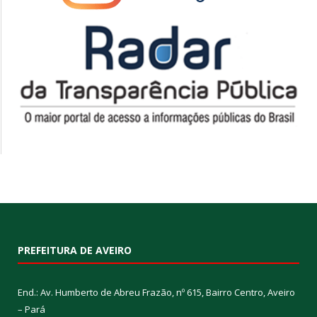
PREFEITURA DE AVEIRO
End.: Av. Humberto de Abreu Frazão, nº 615, Bairro Centro, Aveiro
– Pará