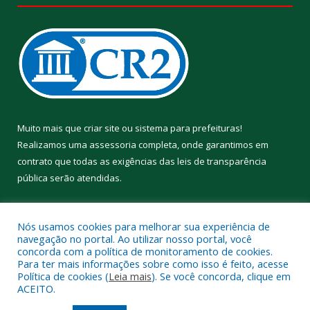
Muito mais que
criar site
ou
sistema para prefeituras
!
Realizamos uma
assessoria
completa, onde garantimos em
contrato que todas as exigências das
leis de transparência
pública
serão atendidas.
Conheça o
PNTP
e o
Radar da Transparência Pública
Nós usamos cookies para melhorar sua experiência de
navegação no portal. Ao utilizar nosso portal, você
concorda com a política de monitoramento de cookies.
Para ter mais informações sobre como isso é feito, acesse
Política de cookies (
Leia mais
). Se você concorda, clique em
Todos os direitos reservados a Prefeitura Municipal de Aveiro.
ACEITO.