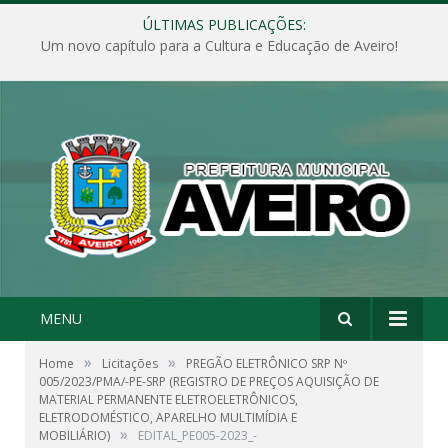
ÚLTIMAS PUBLICAÇÕES:
Um novo capítulo para a Cultura e Educação de Aveiro!
MENU
»
»
Home
Licitações
PREGÃO ELETRÔNICO SRP Nº
005/2023/PMA/-PE-SRP (REGISTRO DE PREÇOS AQUISIÇÃO DE
MATERIAL PERMANENTE ELETROELETRÔNICOS,
ELETRODOMÉSTICO, APARELHO MULTIMÍDIA E
»
MOBILIÁRIO)
EDITAL_PE005-2023_-