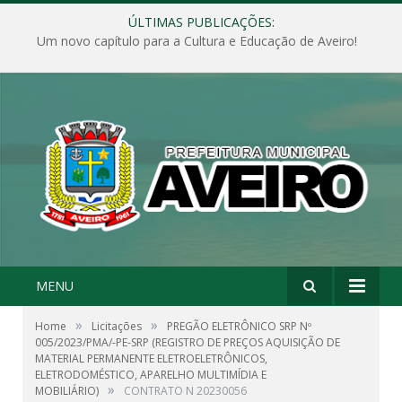
ÚLTIMAS PUBLICAÇÕES:
Um novo capítulo para a Cultura e Educação de Aveiro!
MENU
»
»
Home
Licitações
PREGÃO ELETRÔNICO SRP Nº
005/2023/PMA/-PE-SRP (REGISTRO DE PREÇOS AQUISIÇÃO DE
MATERIAL PERMANENTE ELETROELETRÔNICOS,
ELETRODOMÉSTICO, APARELHO MULTIMÍDIA E
»
MOBILIÁRIO)
CONTRATO N 20230056