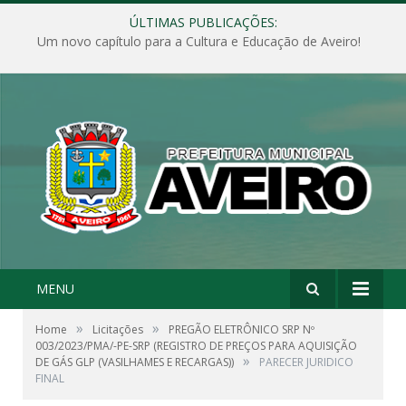
ÚLTIMAS PUBLICAÇÕES:
Um novo capítulo para a Cultura e Educação de Aveiro!
MENU
»
»
Home
Licitações
PREGÃO ELETRÔNICO SRP Nº
003/2023/PMA/-PE-SRP (REGISTRO DE PREÇOS PARA AQUISIÇÃO
»
DE GÁS GLP (VASILHAMES E RECARGAS))
PARECER JURIDICO
FINAL