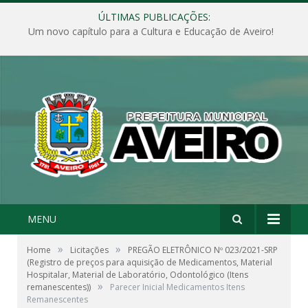
ÚLTIMAS PUBLICAÇÕES:
Um novo capítulo para a Cultura e Educação de Aveiro!
MENU
»
»
Home
Licitações
PREGÃO ELETRÔNICO Nº 023/2021-SRP
(Registro de preços para aquisição de Medicamentos, Material
Hospitalar, Material de Laboratório, Odontológico (Itens
»
remanescentes))
Parecer Inicial Medicamentos Itens
Remanescentes