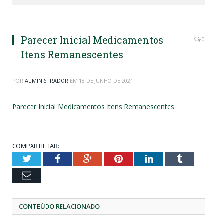
Parecer Inicial Medicamentos
0
Itens Remanescentes
POR
ADMINISTRADOR
EM
18 DE JUNHO DE 2021
Parecer Inicial Medicamentos Itens Remanescentes
COMPARTILHAR:
Twitter
Facebook
Google+
Pinterest
LinkedIn
Tumblr
Email
CONTEÚDO RELACIONADO