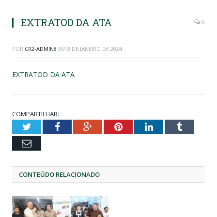
EXTRATOD DA ATA
0
POR
CR2-ADMIN8
EM
8 DE JANEIRO DE 2024
EXTRATOD DA ATA
COMPARTILHAR:
Twitter
Facebook
Google+
Pinterest
LinkedIn
Tumblr
Email
CONTEÚDO RELACIONADO