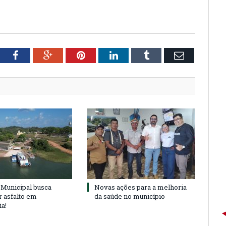
tter
Facebook
Google+
Pinterest
LinkedIn
Tumblr
Email
Municipal busca
Novas ações para a melhoria
r asfalto em
da saúde no município
ia!