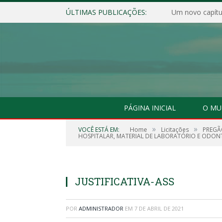
ÚLTIMAS PUBLICAÇÕES:
Um novo capítul
PÁGINA INICIAL
O MU
»
»
VOCÊ ESTÁ EM:
Home
Licitações
PREGÃ
HOSPITALAR, MATERIAL DE LABORATÓRIO E ODO
JUSTIFICATIVA-ASS
POR
ADMINISTRADOR
EM
7 DE ABRIL DE 2021