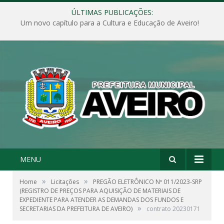
ÚLTIMAS PUBLICAÇÕES:
Um novo capítulo para a Cultura e Educação de Aveiro!
MENU
»
»
Home
Licitações
PREGÃO ELETRÔNICO Nº 011/2023-SRP
(REGISTRO DE PREÇOS PARA AQUISIÇÃO DE MATERIAIS DE
EXPEDIENTE PARA ATENDER AS DEMANDAS DOS FUNDOS E
»
SECRETARIAS DA PREFEITURA DE AVEIRO)
contrato 20230171