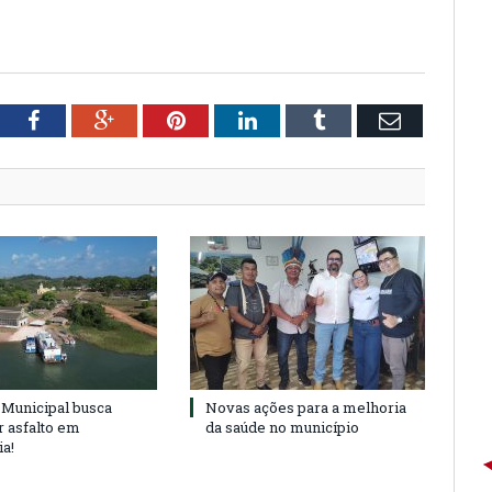
tter
Facebook
Google+
Pinterest
LinkedIn
Tumblr
Email
Municipal busca
Novas ações para a melhoria
r asfalto em
da saúde no município
ia!