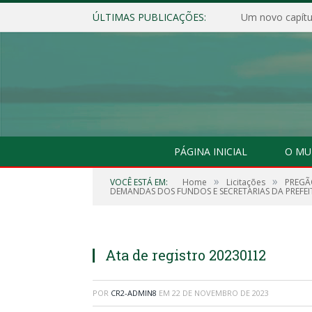
ÚLTIMAS PUBLICAÇÕES:
Um novo capítul
PÁGINA INICIAL
O MU
»
»
VOCÊ ESTÁ EM:
Home
Licitações
PREGÃO
DEMANDAS DOS FUNDOS E SECRETARIAS DA PREFEI
Ata de registro 20230112
POR
CR2-ADMIN8
EM
22 DE NOVEMBRO DE 2023