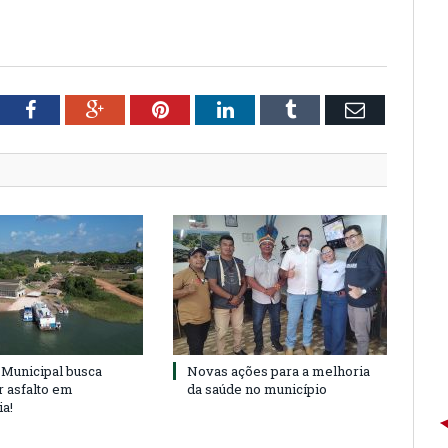
tter
Facebook
Google+
Pinterest
LinkedIn
Tumblr
Email
Municipal busca
Novas ações para a melhoria
r asfalto em
da saúde no município
ia!