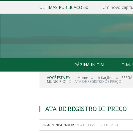
ÚLTIMAS PUBLICAÇÕES:
Um novo capítul
PÁGINA INICIAL
O MU
»
»
VOCÊ ESTÁ EM:
Home
Licitações
PREGÃ
»
MUNICÍPIO)
ATA DE REGISTRO DE PREÇO
ATA DE REGISTRO DE PREÇO
POR
ADMINISTRADOR
EM
4 DE FEVEREIRO DE 2021