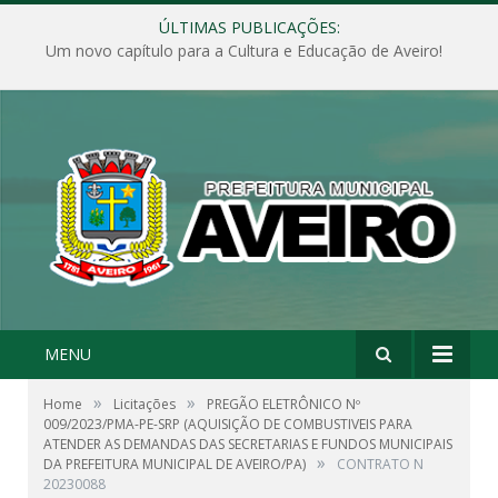
ÚLTIMAS PUBLICAÇÕES:
Um novo capítulo para a Cultura e Educação de Aveiro!
MENU
»
»
Home
Licitações
PREGÃO ELETRÔNICO Nº
009/2023/PMA-PE-SRP (AQUISIÇÃO DE COMBUSTIVEIS PARA
ATENDER AS DEMANDAS DAS SECRETARIAS E FUNDOS MUNICIPAIS
»
DA PREFEITURA MUNICIPAL DE AVEIRO/PA)
CONTRATO N
20230088