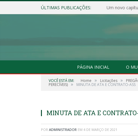
ÚLTIMAS PUBLICAÇÕES:
Um novo capítul
PÁGINA INICIAL
O MU
»
»
VOCÊ ESTÁ EM:
Home
Licitações
PREGÃO
»
PERECÍVEIS)
MINUTA DE ATA E CONTRATO-ASS
MINUTA DE ATA E CONTRATO
POR
ADMINISTRADOR
EM
4 DE MARÇO DE 2021