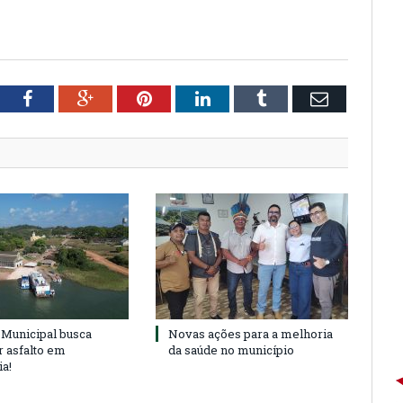
tter
Facebook
Google+
Pinterest
LinkedIn
Tumblr
Email
Municipal busca
Novas ações para a melhoria
r asfalto em
da saúde no município
ia!