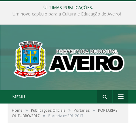
ÚLTIMAS PUBLICAÇÕES:
Governo Municipal busca implantar asfalto em Fordlândia!
MENU
»
»
»
Home
Publicações Oficiais
Portarias
PORTARIAS
»
OUTUBRO/2017
Portaria nº 391-2017