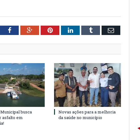
tter
Facebook
Google+
Pinterest
LinkedIn
Tumblr
Email
Municipal busca
Novas ações para a melhoria
r asfalto em
da saúde no município
ia!