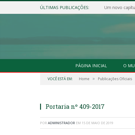
ÚLTIMAS PUBLICAÇÕES:
Um novo capítul
PÁGINA INICIAL
O MU
»
VOCÊ ESTÁ EM:
Home
Publicações Oficiais
Portaria nº 409-2017
POR
ADMINISTRADOR
EM
15 DE MAIO DE 2019