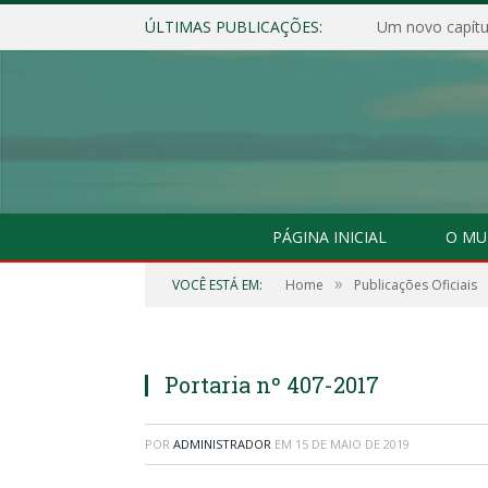
ÚLTIMAS PUBLICAÇÕES:
Um novo capítul
PÁGINA INICIAL
O MU
»
VOCÊ ESTÁ EM:
Home
Publicações Oficiais
Portaria nº 407-2017
POR
ADMINISTRADOR
EM
15 DE MAIO DE 2019