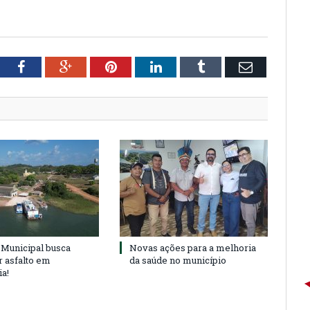
tter
Facebook
Google+
Pinterest
LinkedIn
Tumblr
Email
Municipal busca
Novas ações para a melhoria
r asfalto em
da saúde no município
ia!