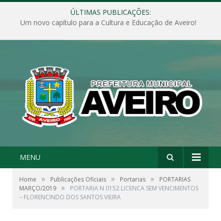
ÚLTIMAS PUBLICAÇÕES:
Um novo capítulo para a Cultura e Educação de Aveiro!
MENU
»
»
»
Home
Publicações Oficiais
Portarias
PORTARIAS
»
MARÇO/2019
PORTARIA N 0152 LICENCA SEM VENCIMENTOS
– FLORENCINDO DOS SANTOS VIEIRA