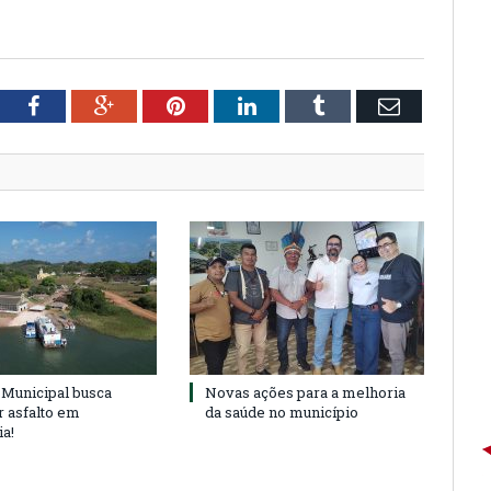
tter
Facebook
Google+
Pinterest
LinkedIn
Tumblr
Email
Municipal busca
Novas ações para a melhoria
r asfalto em
da saúde no município
ia!