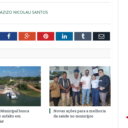
 AZIZO NICOLAU SANTOS
tter
Facebook
Google+
Pinterest
LinkedIn
Tumblr
Email
Municipal busca
Novas ações para a melhoria
r asfalto em
da saúde no município
ia!