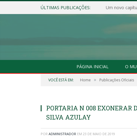
ÚLTIMAS PUBLICAÇÕES:
Um novo capítul
PÁGINA INICIAL
O MU
»
VOCÊ ESTÁ EM:
Home
Publicações Oficiais
PORTARIA N 008 EXONERAR 
SILVA AZULAY
POR
ADMINISTRADOR
EM
23 DE MAIO DE 2019