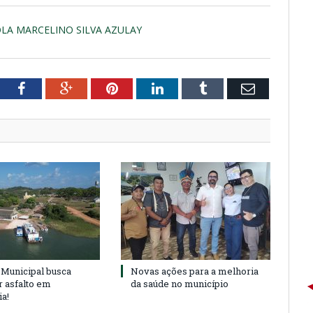
OLA MARCELINO SILVA AZULAY
tter
Facebook
Google+
Pinterest
LinkedIn
Tumblr
Email
Municipal busca
Novas ações para a melhoria
r asfalto em
da saúde no município
ia!