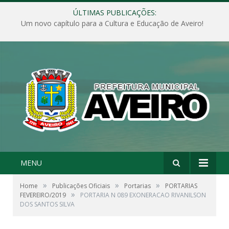
ÚLTIMAS PUBLICAÇÕES:
Um novo capítulo para a Cultura e Educação de Aveiro!
MENU
»
»
»
Home
Publicações Oficiais
Portarias
PORTARIAS
»
FEVEREIRO/2019
PORTARIA N 089 EXONERACAO RIVANILSON
DOS SANTOS SILVA