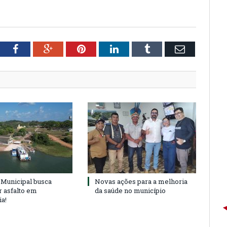
tter
Facebook
Google+
Pinterest
LinkedIn
Tumblr
Email
Municipal busca
Novas ações para a melhoria
r asfalto em
da saúde no município
ia!