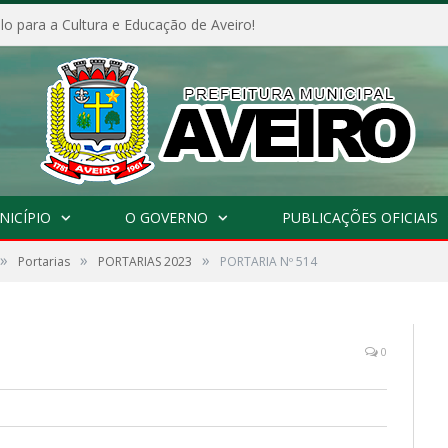
o para a Cultura e Educação de Aveiro!
NICÍPIO
O GOVERNO
PUBLICAÇÕES OFICIAIS
»
»
»
Portarias
PORTARIAS 2023
PORTARIA Nº 514
0