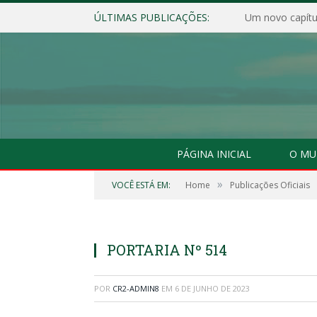
ÚLTIMAS PUBLICAÇÕES:
Um novo capítul
PÁGINA INICIAL
O MU
»
VOCÊ ESTÁ EM:
Home
Publicações Oficiais
PORTARIA Nº 514
POR
CR2-ADMIN8
EM
6 DE JUNHO DE 2023