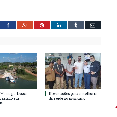
tter
Facebook
Google+
Pinterest
LinkedIn
Tumblr
Email
Municipal busca
Novas ações para a melhoria
r asfalto em
da saúde no município
ia!