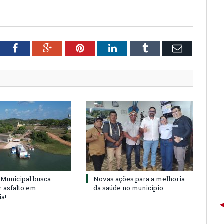
tter
Facebook
Google+
Pinterest
LinkedIn
Tumblr
Email
Municipal busca
Novas ações para a melhoria
r asfalto em
da saúde no município
ia!