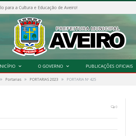
o para a Cultura e Educação de Aveiro!
NICÍPIO
O GOVERNO
PUBLICAÇÕES OFICIAIS
»
»
»
Portarias
PORTARIAS 2023
PORTARIA Nº 425
0