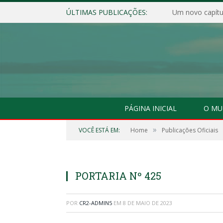
ÚLTIMAS PUBLICAÇÕES:
Um novo capítul
PÁGINA INICIAL
O MU
»
VOCÊ ESTÁ EM:
Home
Publicações Oficiais
PORTARIA Nº 425
POR
CR2-ADMIN5
EM
8 DE MAIO DE 2023