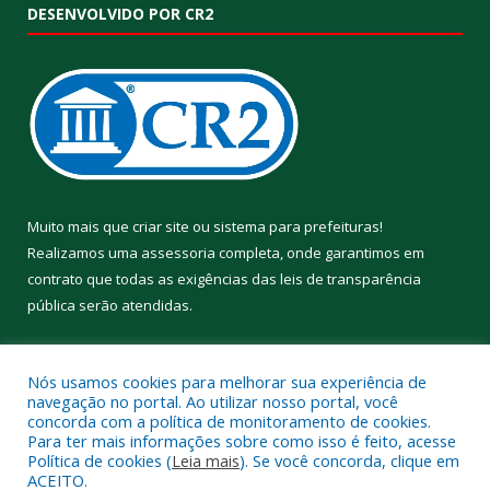
DESENVOLVIDO POR CR2
Muito mais que
criar site
ou
sistema para prefeituras
!
Realizamos uma
assessoria
completa, onde garantimos em
contrato que todas as exigências das
leis de transparência
pública
serão atendidas.
Conheça o
PNTP
e o
Radar da Transparência Pública
Nós usamos cookies para melhorar sua experiência de
navegação no portal. Ao utilizar nosso portal, você
concorda com a política de monitoramento de cookies.
Para ter mais informações sobre como isso é feito, acesse
Política de cookies (
Leia mais
). Se você concorda, clique em
Todos os direitos reservados a Prefeitura Municipal de Aveiro.
ACEITO.