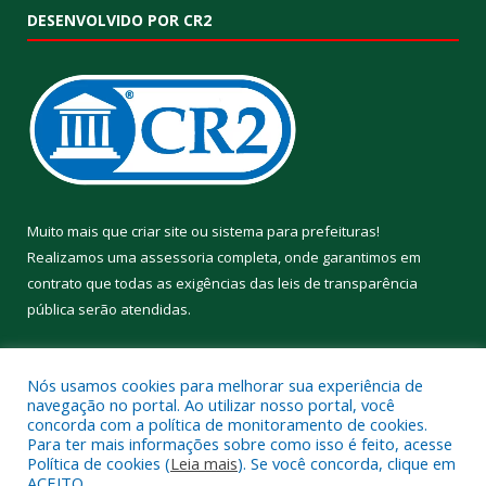
DESENVOLVIDO POR CR2
Muito mais que
criar site
ou
sistema para prefeituras
!
Realizamos uma
assessoria
completa, onde garantimos em
contrato que todas as exigências das
leis de transparência
pública
serão atendidas.
Conheça o
PNTP
e o
Radar da Transparência Pública
Nós usamos cookies para melhorar sua experiência de
navegação no portal. Ao utilizar nosso portal, você
concorda com a política de monitoramento de cookies.
Para ter mais informações sobre como isso é feito, acesse
Política de cookies (
Leia mais
). Se você concorda, clique em
Todos os direitos reservados a Prefeitura Municipal de Aveiro.
ACEITO.