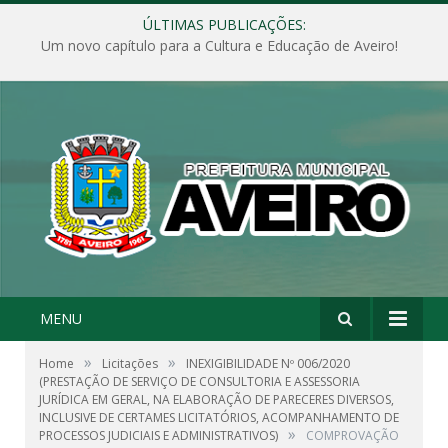
ÚLTIMAS PUBLICAÇÕES:
Um novo capítulo para a Cultura e Educação de Aveiro!
MENU
»
»
Home
Licitações
INEXIGIBILIDADE Nº 006/2020
(PRESTAÇÃO DE SERVIÇO DE CONSULTORIA E ASSESSORIA
JURÍDICA EM GERAL, NA ELABORAÇÃO DE PARECERES DIVERSOS,
INCLUSIVE DE CERTAMES LICITATÓRIOS, ACOMPANHAMENTO DE
»
PROCESSOS JUDICIAIS E ADMINISTRATIVOS)
COMPROVAÇÃO