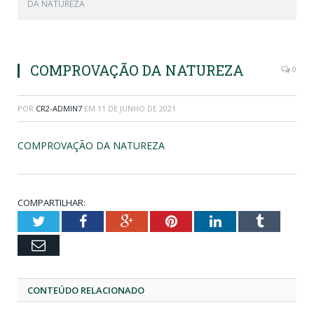
DA NATUREZA
COMPROVAÇÃO DA NATUREZA
0
POR
CR2-ADMIN7
EM
11 DE JUNHO DE 2021
COMPROVAÇÃO DA NATUREZA
COMPARTILHAR:
Twitter
Facebook
Google+
Pinterest
LinkedIn
Tumblr
Email
CONTEÚDO RELACIONADO