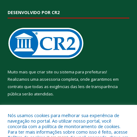
DESENVOLVIDO POR CR2
Muito mais que
criar site
ou
sistema para prefeituras
!
Realizamos uma
assessoria
completa, onde garantimos em
contrato que todas as exigências das
leis de transparência
pública
serão atendidas.
Conheça o
PNTP
e o
Radar da Transparência Pública
Nós usamos cookies para melhorar sua experiência de
navegação no portal. Ao utilizar nosso portal, você
concorda com a política de monitoramento de cookies.
Para ter mais informações sobre como isso é feito, acesse