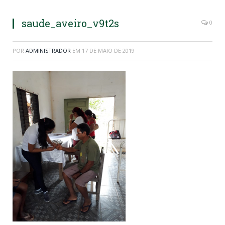
saude_aveiro_v9t2s
0
POR
ADMINISTRADOR
EM
17 DE MAIO DE 2019