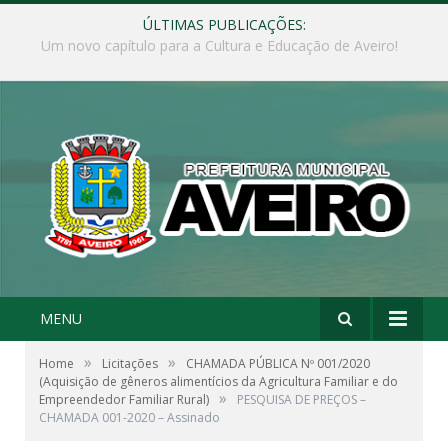
ÚLTIMAS PUBLICAÇÕES:
Governo Municipal busca implantar asfalto em Fordlândia!
MENU
»
»
Home
Licitações
CHAMADA PÚBLICA Nº 001/2020
(Aquisição de gêneros alimentícios da Agricultura Familiar e do
»
Empreendedor Familiar Rural)
PESQUISA DE PREÇOS –
CHAMADA 001-2020 – Assinado