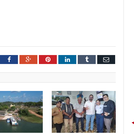
tter
Facebook
Google+
Pinterest
LinkedIn
Tumblr
Email