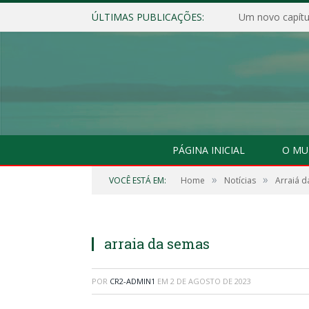
ÚLTIMAS PUBLICAÇÕES:
Um novo capítul
PÁGINA INICIAL
O MU
»
»
VOCÊ ESTÁ EM:
Home
Notícias
Arraiá d
arraia da semas
POR
CR2-ADMIN1
EM
2 DE AGOSTO DE 2023