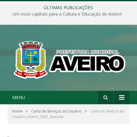
ÚLTIMAS PUBLICAÇÕES:
Um novo capítulo para a Cultura e Educação de Aveiro!
MENU
»
»
Home
Carta de Serviços ao Usuário
Carta de Seviços ao
Usuário_Aveiro_2021_Enviada