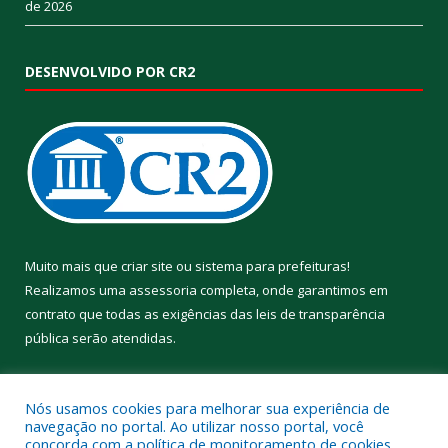
de 2026
DESENVOLVIDO POR CR2
Muito mais que
criar site
ou
sistema para prefeituras
!
Realizamos uma
assessoria
completa, onde garantimos em
contrato que todas as exigências das
leis de transparência
pública
serão atendidas.
Conheça o
PNTP
e o
Radar da Transparência Pública
Nós usamos cookies para melhorar sua experiência de
navegação no portal. Ao utilizar nosso portal, você
concorda com a política de monitoramento de cookies.