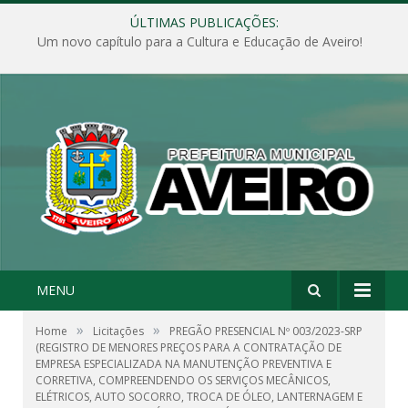
ÚLTIMAS PUBLICAÇÕES:
Um novo capítulo para a Cultura e Educação de Aveiro!
MENU
»
»
Home
Licitações
PREGÃO PRESENCIAL Nº 003/2023-SRP
(REGISTRO DE MENORES PREÇOS PARA A CONTRATAÇÃO DE
EMPRESA ESPECIALIZADA NA MANUTENÇÃO PREVENTIVA E
CORRETIVA, COMPREENDENDO OS SERVIÇOS MECÂNICOS,
ELÉTRICOS, AUTO SOCORRO, TROCA DE ÓLEO, LANTERNAGEM E