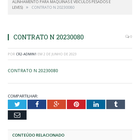
ALINHAMENTO PARA MÁQUINAS E VEÍCULOS PESADOS E
»
LEVES)
CONTRATO N 20230080
CONTRATO N 20230080
0
POR
CR2-ADMIN1
EM
2 DE JUNHO DE 2023
CONTRATO N 20230080
COMPARTILHAR:
Twitter
Facebook
Google+
Pinterest
LinkedIn
Tumblr
Email
CONTEÚDO RELACIONADO