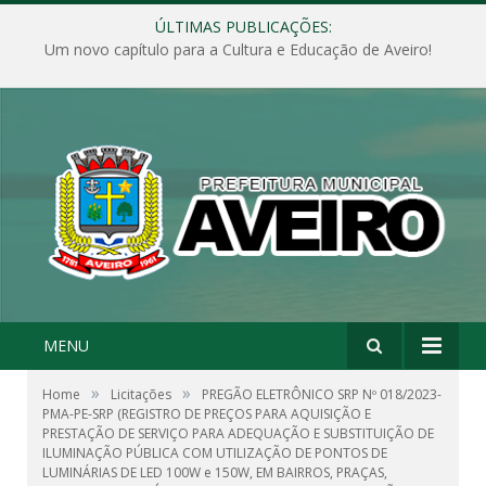
ÚLTIMAS PUBLICAÇÕES:
Um novo capítulo para a Cultura e Educação de Aveiro!
MENU
»
»
Home
Licitações
PREGÃO ELETRÔNICO SRP Nº 018/2023-
PMA-PE-SRP (REGISTRO DE PREÇOS PARA AQUISIÇÃO E
PRESTAÇÃO DE SERVIÇO PARA ADEQUAÇÃO E SUBSTITUIÇÃO DE
ILUMINAÇÃO PÚBLICA COM UTILIZAÇÃO DE PONTOS DE
LUMINÁRIAS DE LED 100W e 150W, EM BAIRROS, PRAÇAS,