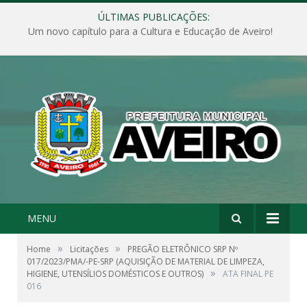
ÚLTIMAS PUBLICAÇÕES:
Um novo capítulo para a Cultura e Educação de Aveiro!
MENU
»
»
Home
Licitações
PREGÃO ELETRÔNICO SRP Nº
017/2023/PMA/-PE-SRP (AQUISIÇÃO DE MATERIAL DE LIMPEZA,
»
HIGIENE, UTENSÍLIOS DOMÉSTICOS E OUTROS)
ATA FINAL PE
016