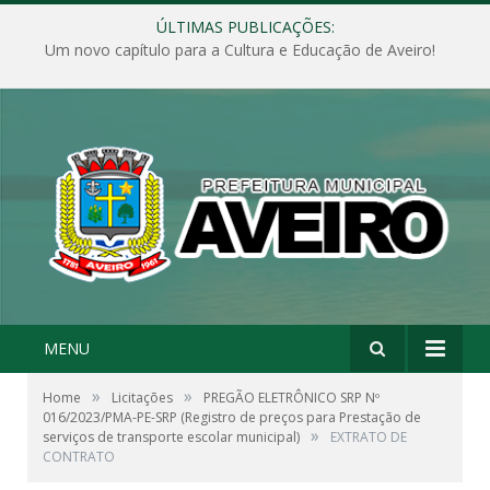
ÚLTIMAS PUBLICAÇÕES:
Um novo capítulo para a Cultura e Educação de Aveiro!
MENU
»
»
Home
Licitações
PREGÃO ELETRÔNICO SRP Nº
016/2023/PMA-PE-SRP (Registro de preços para Prestação de
»
serviços de transporte escolar municipal)
EXTRATO DE
CONTRATO