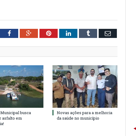
tter
Facebook
Google+
Pinterest
LinkedIn
Tumblr
Email
Municipal busca
Novas ações para a melhoria
r asfalto em
da saúde no município
ia!