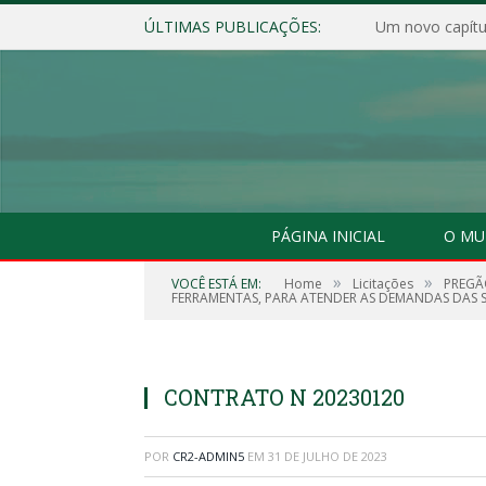
ÚLTIMAS PUBLICAÇÕES:
Um novo capítul
PÁGINA INICIAL
O MU
»
»
VOCÊ ESTÁ EM:
Home
Licitações
PREGÃ
FERRAMENTAS, PARA ATENDER AS DEMANDAS DAS SE
CONTRATO N 20230120
POR
CR2-ADMIN5
EM
31 DE JULHO DE 2023