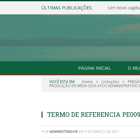
ÚLTIMAS PUBLICAÇÕES:
Um novo capítul
PÁGINA INICIAL
O MU
»
»
VOCÊ ESTÁ EM:
Home
Licitações
PREGÃ
PRODUÇÃO DE MÍDIA DOS ATOS ADMINISTRATIVO DA
TERMO DE REFERENCIA PE009
POR
ADMINISTRADOR
EM
9 DE MARÇO DE 2021