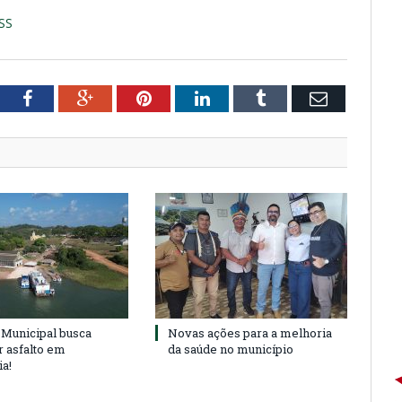
SS
tter
Facebook
Google+
Pinterest
LinkedIn
Tumblr
Email
Municipal busca
Novas ações para a melhoria
r asfalto em
da saúde no município
ia!